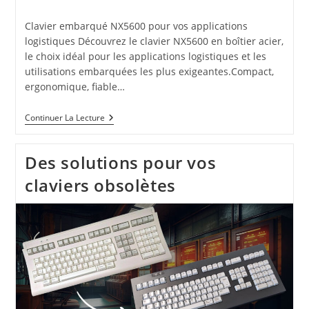
publiée :
category:
Clavier embarqué NX5600 pour vos applications
logistiques Découvrez le clavier NX5600 en boîtier acier,
le choix idéal pour les applications logistiques et les
utilisations embarquées les plus exigeantes.Compact,
ergonomique, fiable…
Clavier
Continuer La Lecture
NX5600
Pour
Vos
Des solutions pour vos
Applications
Logistiques
claviers obsolètes