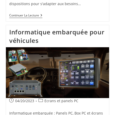
dispositions pour s'adapter aux besoins…
Différents
Continuer La Lecture
Facteurs
De
Forme
Informatique embarquée pour
De
Claviers
véhicules
Publication
Post
04/20/2023
Ecrans et panels PC
publiée :
category:
Informatique embarquée : Panels PC, Box PC et écrans