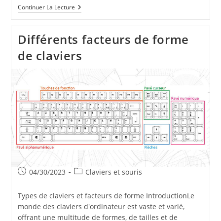
Les
Continuer La Lecture
Switches
Cherry
MX
Différents facteurs de forme
Red,
Brown
de claviers
Et
Blue
:
Typing
Ou
Gaming
?
Publication
Post
04/30/2023
Claviers et souris
publiée :
category:
Types de claviers et facteurs de forme IntroductionLe
monde des claviers d'ordinateur est vaste et varié,
offrant une multitude de formes, de tailles et de