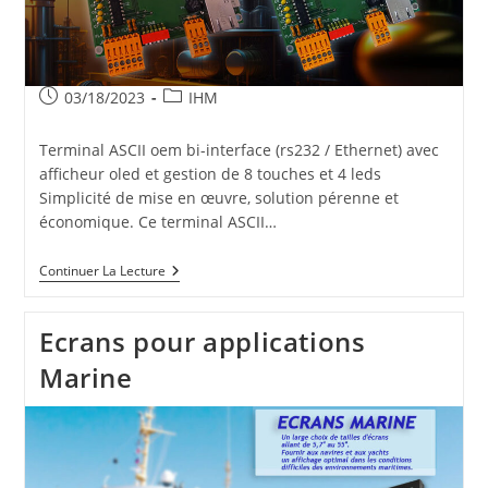
Publication
Post
03/18/2023
IHM
publiée :
category:
Terminal ASCII oem bi-interface (rs232 / Ethernet) avec
afficheur oled et gestion de 8 touches et 4 leds
Simplicité de mise en œuvre, solution pérenne et
économique. Ce terminal ASCII…
Terminal
Continuer La Lecture
ASCII
RS232
Et
Ecrans pour applications
TCPIP
Marine