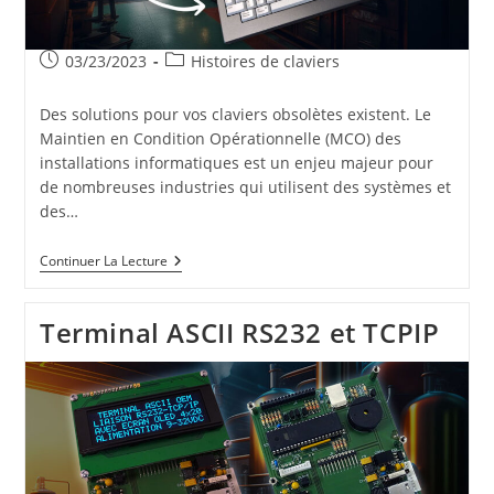
Publication
Post
03/23/2023
Histoires de claviers
publiée :
category:
Des solutions pour vos claviers obsolètes existent. Le
Maintien en Condition Opérationnelle (MCO) des
installations informatiques est un enjeu majeur pour
de nombreuses industries qui utilisent des systèmes et
des…
Des
Continuer La Lecture
Solutions
Pour
Vos
Terminal ASCII RS232 et TCPIP
Claviers
Obsolètes