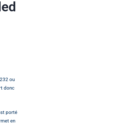
led
S232 ou
rt donc
est porté
ermet en