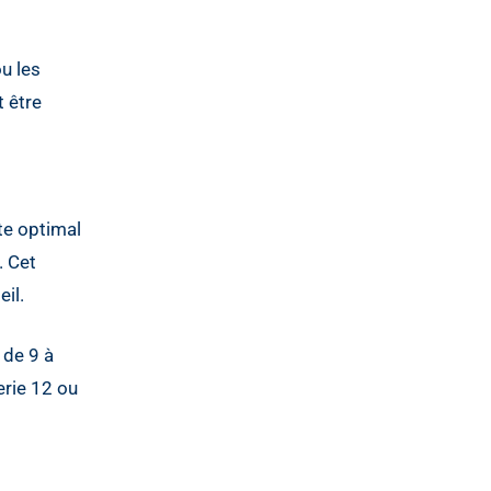
ou les
t être
te optimal
. Cet
il.
 de 9 à
erie 12 ou
t