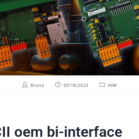
Bruno
03/18/2023
IHM
II oem bi-interface