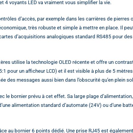
t 4 voyants LED va vraiment vous simplifier la vie.
contrôles d’accès, par exemple dans les carrières de pierres 
 économique, très robuste et simple à mettre en place. Il peu
s cartes d’acquisitions analogiques standard RS485 pour des
tères utilise la technologie OLED récente et offre un contras
:1 pour un afficheur LCD) et il est visible à plus de 5 mètres
ée des messages aussi bien dans l’obscurité qu’en plein sole
c le bornier prévu à cet effet. Sa large plage d’alimentation,
 d’une alimentation standard d’automate (24V) ou d’une batt
âce au bornier 6 points dédié. Une prise RJ45 est égalemen